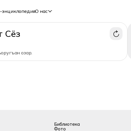
-энциклопедия
О нас
т Сёз
оругъан озар.
Библиотека
Фото