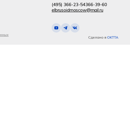
(495) 366-23-54
366-39-60
elbrusoidmoscow@mail.ru
анных
Сделано в
OKTTA