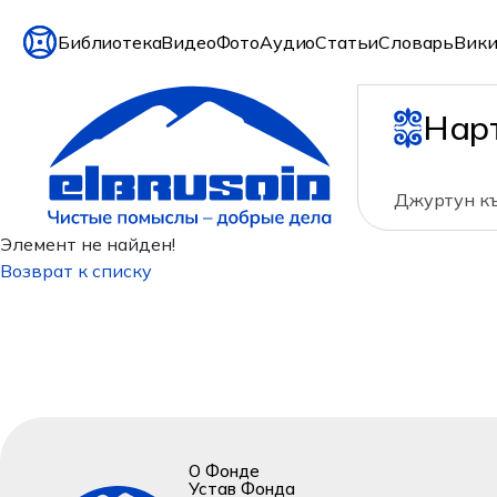
Библиотека
Видео
Фото
Аудио
Статьи
Словарь
Вики
Нар
Джуртун къ
Элемент не найден!
Возврат к списку
О Фонде
Устав Фонда