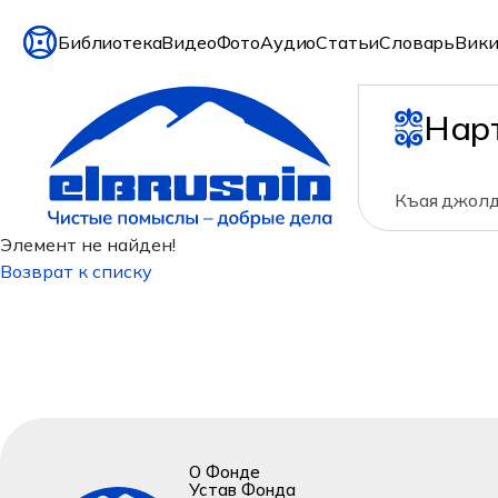
Библиотека
Видео
Фото
Аудио
Статьи
Словарь
Вики
Нар
Къая джолд
Элемент не найден!
Возврат к списку
О Фонде
Устав Фонда