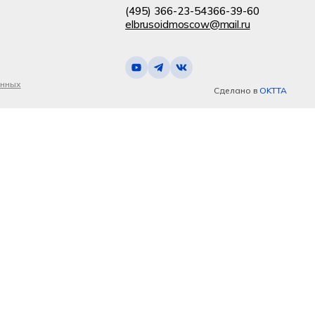
(495) 366-23-54
366-39-60
elbrusoidmoscow@mail.ru
анных
Сделано в
OKTTA