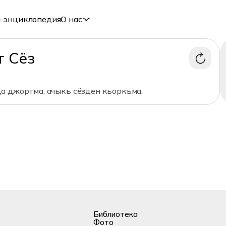
-энциклопедия
О нас
т Сёз
а джортма, ачыкъ сёзден къоркъма.
Библиотека
Фото