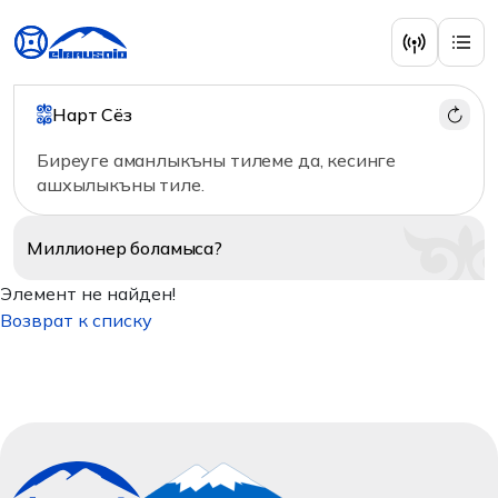
Нарт Сёз
Биреуге аманлыкъны тилеме да, кесинге
ашхылыкъны тиле.
Миллионер
боламыса?
Элемент не найден!
Возврат к списку