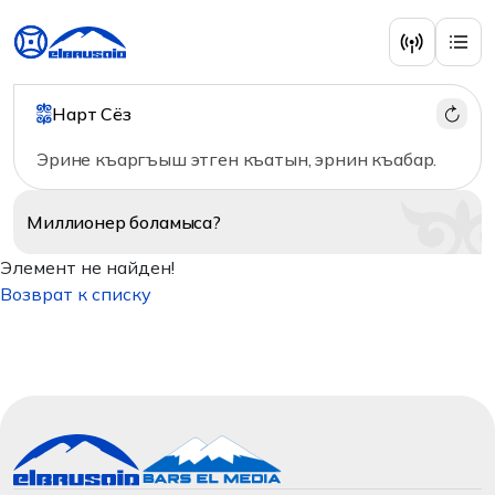
Нарт Сёз
Эрине къаргъыш этген къатын, эрнин къабар.
Миллионер
боламыса?
Элемент не найден!
Возврат к списку