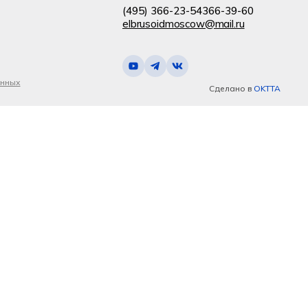
(495) 366-23-54
366-39-60
elbrusoidmoscow@mail.ru
анных
Сделано в
OKTTA