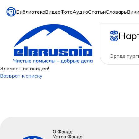
Библиотека
Видео
Фото
Аудио
Статьи
Словарь
Вики
Нар
Эртде тург
Элемент не найден!
Возврат к списку
О Фонде
Устав Фонда