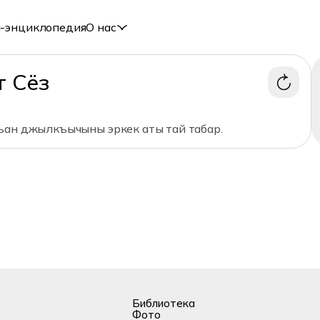
-энциклопедия
О нас
т Сёз
ъан джылкъычыны эркек аты тай табар.
Библиотека
Фото