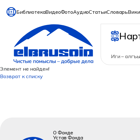
Библиотека
Видео
Фото
Аудио
Статьи
Словарь
Вики
Нар
Иги – алгъы
Элемент не найден!
Возврат к списку
О Фонде
Устав Фонда