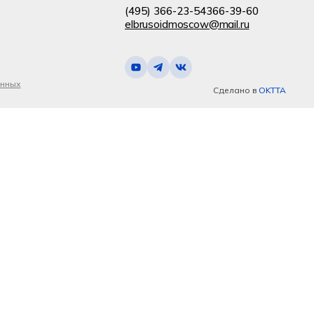
(495) 366-23-54
366-39-60
elbrusoidmoscow@mail.ru
анных
Сделано в
OKTTA