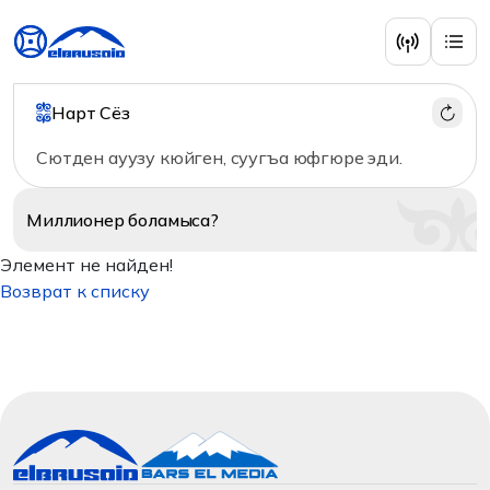
Нарт Сёз
Сютден ауузу кюйген, суугъа юфгюре эди.
Миллионер
боламыса?
Элемент не найден!
Возврат к списку