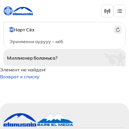
Нарт Сёз
Эринчекни аурууу – кёб.
Миллионер
боламыса?
Элемент не найден!
Возврат к списку