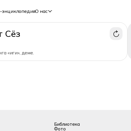
-энциклопедия
О нас
т Сёз
га «иги», деме.
Библиотека
Фото