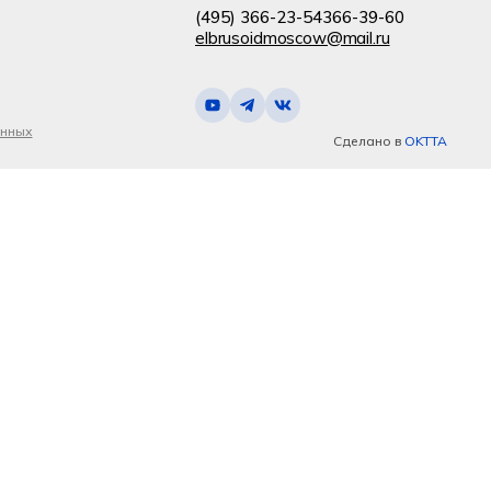
(495) 366-23-54
366-39-60
elbrusoidmoscow@mail.ru
анных
Сделано в
OKTTA