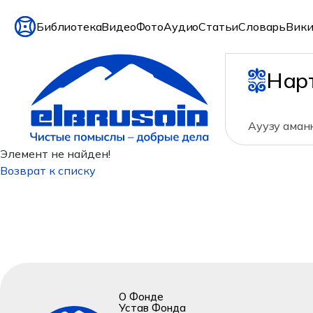
Библиотека
Видео
Фото
Аудио
Статьи
Словарь
Вики
Нар
Ауузу аманн
Элемент не найден!
Возврат к списку
О Фонде
Устав Фонда