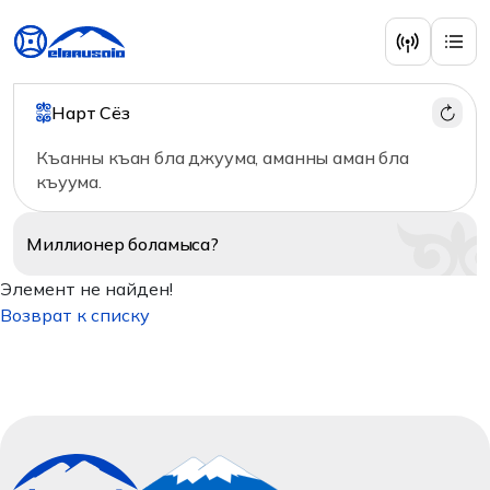
Нарт Сёз
Къанны къан бла джуума, аманны аман бла
къуума.
Миллионер
боламыса?
Элемент не найден!
Возврат к списку