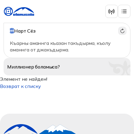
Нарт Сёз
Къарны аманнга къазан такъдырма, къолу
аманнга от джакъдырма.
Миллионер
боламыса?
Элемент не найден!
Возврат к списку