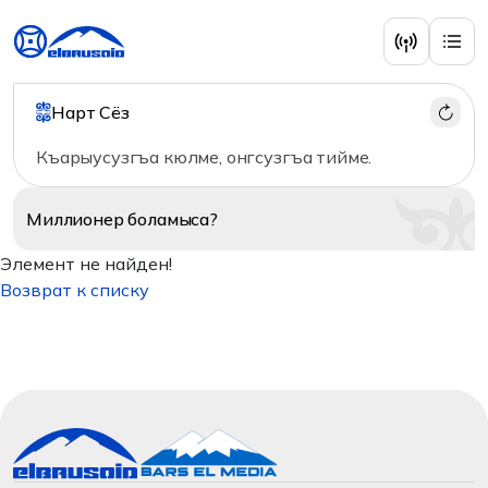
Нарт Сёз
Къарыусузгъа кюлме, онгсузгъа тийме.
Миллионер
боламыса?
Элемент не найден!
Возврат к списку