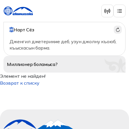
Нарт Сёз
Дженгил джетерикме деб, узун джолну къоюб,
къысхасын барма.
Миллионер
боламыса?
Элемент не найден!
Возврат к списку