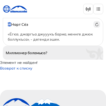
Нарт Сёз
«Ёгюз, джаргъа джууукъ барма, меннге джюк
боллукъса», - дегенди эшек.
Миллионер
боламыса?
Элемент не найден!
Возврат к списку