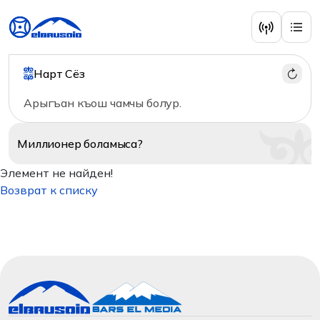
Нарт Сёз
Арыгъан къош чамчы болур.
Миллионер
боламыса?
Элемент не найден!
Возврат к списку