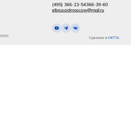
(495) 366-23-54
366-39-60
elbrusoidmoscow@mail.ru
анных
Сделано в
OKTTA