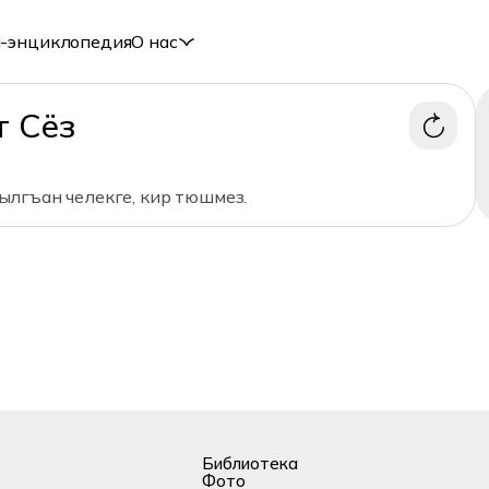
-энциклопедия
О нас
т Сёз
лгъан челекге, кир тюшмез.
Библиотека
Фото