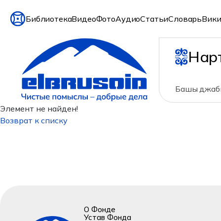
Библиотека
Видео
Фото
Аудио
Статьи
Словарь
Вики
Нар
Башы джабы
Элемент не найден!
Возврат к списку
О Фонде
Устав Фонда