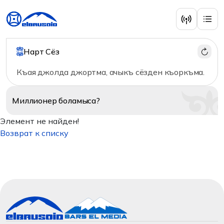
Нарт Сёз
Къая джолда джортма, ачыкъ сёзден къоркъма.
Миллионер
боламыса?
Элемент не найден!
Возврат к списку