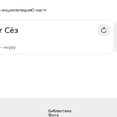
-энциклопедия
О нас
т Сёз
– къуру.
Библиотека
Фото