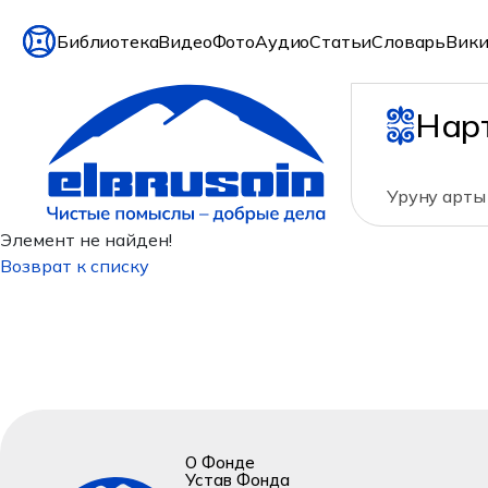
Библиотека
Видео
Фото
Аудио
Статьи
Словарь
Вики
Нар
Уруну арты 
Элемент не найден!
Возврат к списку
О Фонде
Устав Фонда