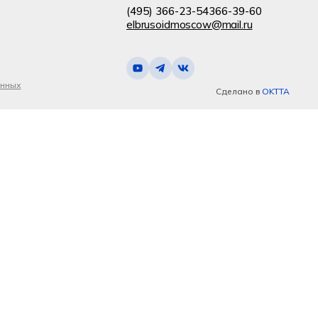
(495) 366-23-54
366-39-60
elbrusoidmoscow@mail.ru
анных
Сделано в
OKTTA