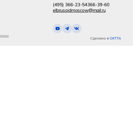
(495) 366-23-54
366-39-60
elbrusoidmoscow@mail.ru
анных
Сделано в
OKTTA