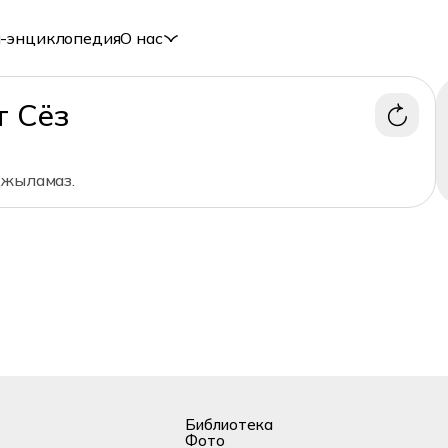
-энциклопедия
О нас
т Сёз
джыламаз.
Библиотека
Фото