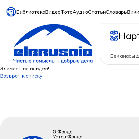
Библиотека
Видео
Фото
Аудио
Статьи
Словарь
Вики
Нар
Бек анасы 
Элемент не найден!
Возврат к списку
О Фонде
Устав Фонда