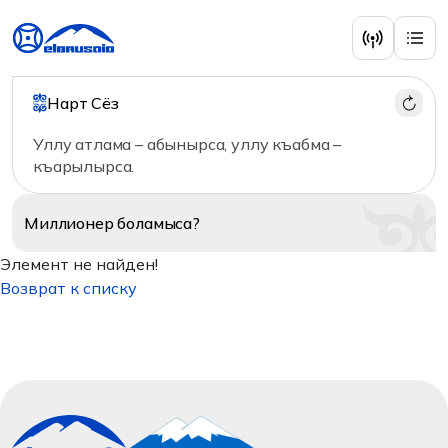
Нарт Сёз
Уллу атлама – абынырса, уллу къабма –
къарылырса.
Миллионер
боламыса?
Элемент не найден!
Возврат к списку