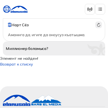
Нарт Сёз
Аманнга да, игиге да оноусуз къатышма.
Миллионер
боламыса?
Элемент не найден!
Возврат к списку