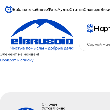
Библиотека
Видео
Фото
Аудио
Статьи
Словарь
Вики
Нар
Сормай – ал
Элемент не найден!
Возврат к списку
О Фонде
Устав Фонда