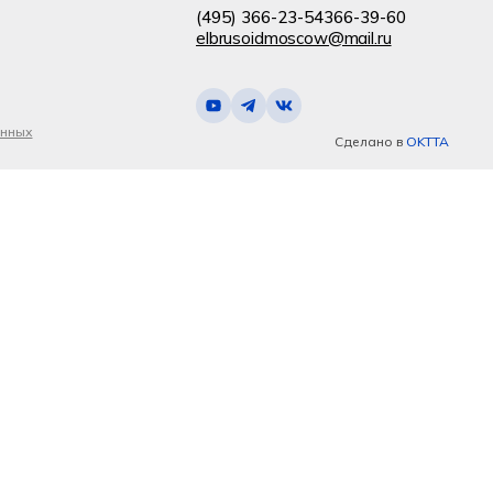
(495) 366-23-54
366-39-60
elbrusoidmoscow@mail.ru
анных
Сделано в
OKTTA