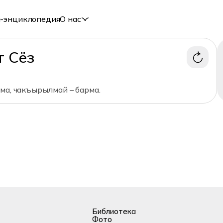
-энциклопедия
О нас
т Сёз
ма, чакъырылмай – барма.
Библиотека
Фото