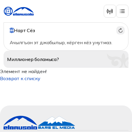
Нарт Сёз
Ачылгъан эт джабылыр, кёрген кёз унутмаз.
Миллионер
боламыса?
Элемент не найден!
Возврат к списку