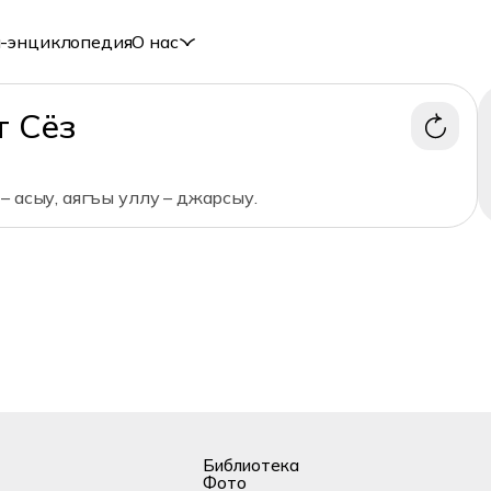
-энциклопедия
О нас
т Сёз
– асыу, аягъы уллу – джарсыу.
Библиотека
Фото