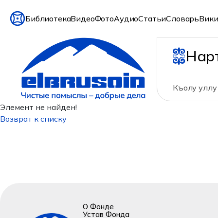
Библиотека
Видео
Фото
Аудио
Статьи
Словарь
Вики
Нар
Къолу уллу 
Элемент не найден!
Возврат к списку
О Фонде
Устав Фонда