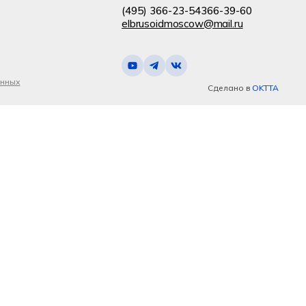
(495) 366-23-54
366-39-60
elbrusoidmoscow@mail.ru
анных
Сделано в
OKTTA