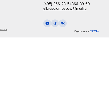
(495) 366-23-54
366-39-60
elbrusoidmoscow@mail.ru
анных
Сделано в
OKTTA