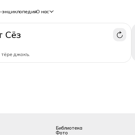
-энциклопедия
О нас
т Сёз
 тёре джокъ.
Библиотека
Фото