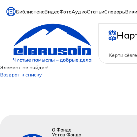
Библиотека
Видео
Фото
Аудио
Статьи
Словарь
Вики
Нар
Керти сёзге
Элемент не найден!
Возврат к списку
О Фонде
Устав Фонда