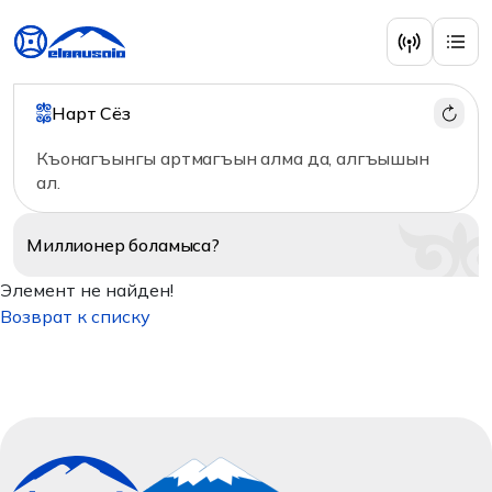
Нарт Сёз
Къонагъынгы артмагъын алма да, алгъышын
ал.
Миллионер
боламыса?
Элемент не найден!
Возврат к списку