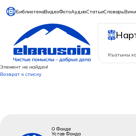
Библиотека
Видео
Фото
Аудио
Статьи
Словарь
Вики
Нар
Къатыны ха
Элемент не найден!
Возврат к списку
О Фонде
Устав Фонда