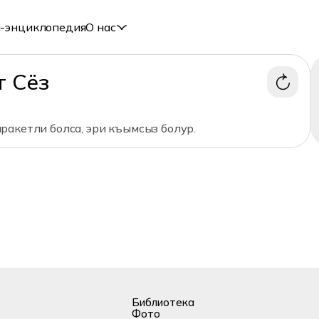
-энциклопедия
О нас
т Сёз
ракетли болса, эри къымсыз болур.
Библиотека
Фото