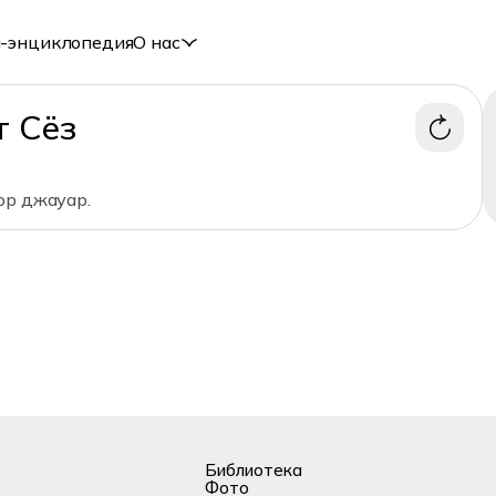
-энциклопедия
О нас
т Сёз
юр джауар.
Библиотека
Фото