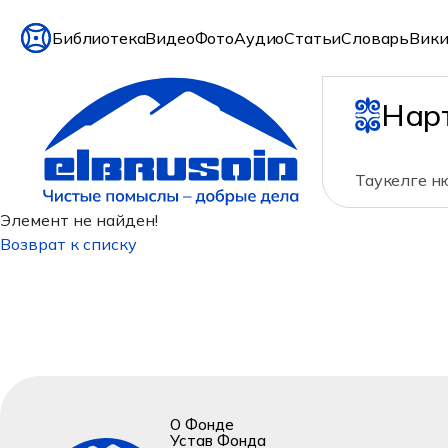
Библиотека
Видео
Фото
Аудио
Статьи
Словарь
Вики
Нар
Таукелге н
Элемент не найден!
Возврат к списку
О Фонде
Устав Фонда