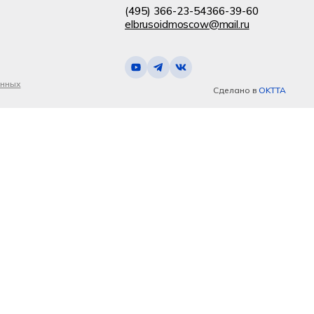
(495) 366-23-54
366-39-60
elbrusoidmoscow@mail.ru
анных
Сделано в
OKTTA