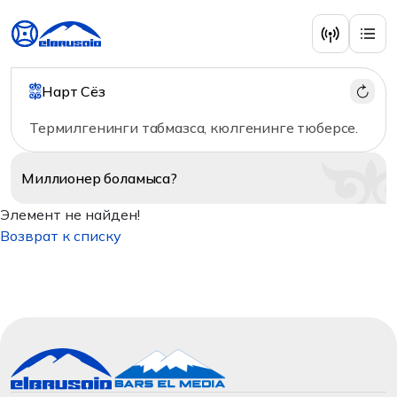
Нарт Сёз
Термилгенинги табмазса, кюлгенинге тюберсе.
Миллионер
боламыса?
Элемент не найден!
Возврат к списку