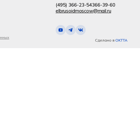
(495) 366-23-54
366-39-60
elbrusoidmoscow@mail.ru
анных
Сделано в
OKTTA