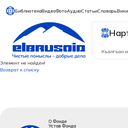
Библиотека
Видео
Фото
Аудио
Статьи
Словарь
Вики
Нар
Къалгъан и
Элемент не найден!
Возврат к списку
О Фонде
Устав Фонда