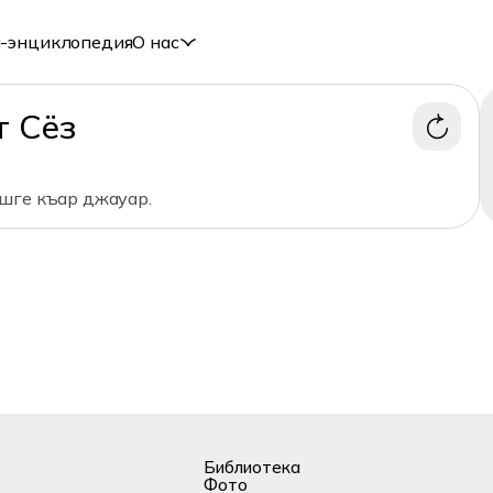
-энциклопедия
О нас
т Сёз
шге къар джауар.
Библиотека
Фото