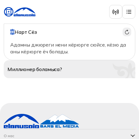
Нарт Сёз
Адамны джюреги нени кёрюрге сюйсе, кёзю да
аны кёрюрге ёч болады.
Миллионер
боламыса?
О нас