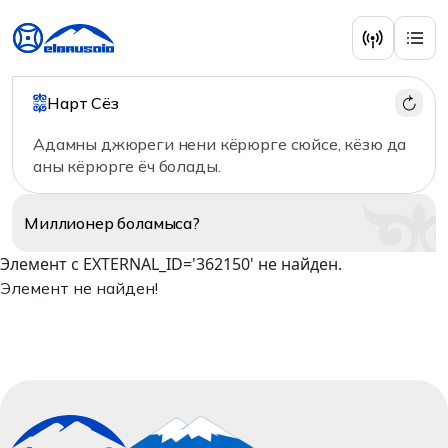
Нарт Сёз
Адамны джюреги нени кёрюрге сюйсе, кёзю да
аны кёрюрге ёч болады.
Миллионер
боламыса?
Элемент с EXTERNAL_ID='362150' не найден.
Элемент не найден!