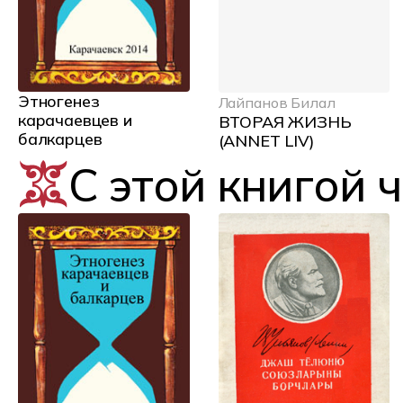
Этногенез
Лайпанов Билал
карачаевцев и
ВТОРАЯ ЖИЗНЬ
балкарцев
(ANNET LIV)
С этой книгой 