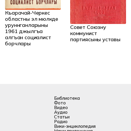
Къарачай-Черкес
областны эл мюлкде
уруннганларыны
Совет Союзну
1961 джылгъа
коммунист
алгъан социалист
партиясыны уставы
борчлары
Библиотека
Фото
Видео
Аудио
Статьи
Радио
Вики-энциклопедия
Наши приложения