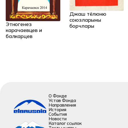
Джаш тёлюню
союзларыны
Этногенез
борчлары
карачаевцев и
балкарцев
О Фонде
Устав Фонда
Направления
История
События
Новости
Каталог ссылок
Тесты и игры