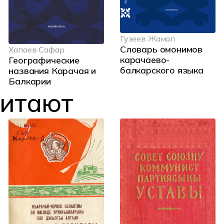
Гузеев Жамал
Словарь омонимов
Хапаев Сафар
карачаево-
Географические
балкарского языка
названия Карачая и
Балкарии
читают