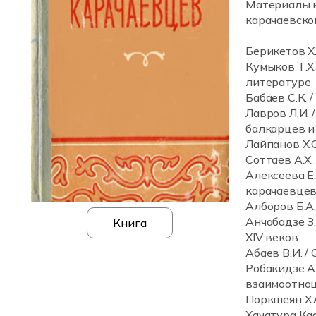
Материалы н
карачаевског
Берикетов Х
Кумыков Т.Х.
литературе
Бабаев С.К.
Лавров Л.И.
балкарцев и
Лайпанов Х.
Соттаев А.Х
Алексеева Е
карачаевцев
Алборов Б.А
Анчабадзе З.
Книга
XIV веков
Абаев В.И. /
Робакидзе А.
взаимоотно
Поркшеян Х.
Хачатура К