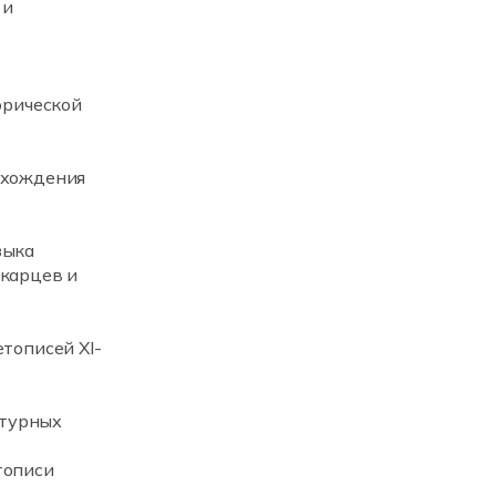
 и
орической
исхождения
зыка
лкарцев и
етописей XI-
ьтурных
тописи