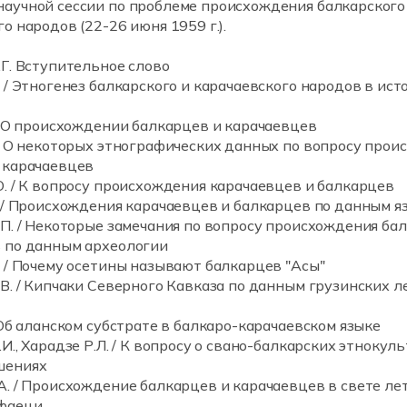
аучной сессии по проблеме происхождения балкарского
о народов (22-26 июня 1959 г.).
.Г. Вступительное слово
 / Этногенез балкарского и карачаевского народов в ист
 / О происхождении балкарцев и карачаевцев
 / О некоторых этнографических данных по вопросу про
 карачаевцев
О. / К вопросу происхождения карачаевцев и балкарцев
. / Происхождения карачаевцев и балкарцев по данным я
.П. / Некоторые замечания по вопросу происхождения ба
 по данным археологии
. / Почему осетины называют балкарцев "Асы"
В. / Кипчаки Северного Кавказа по данным грузинских л
 Об аланском субстрате в балкаро-карачаевском языке
И., Харадзе Р.Л. / К вопросу о свано-балкарских этнокул
шениях
А. / Происхождение балкарцев и карачаевцев в свете ле
афаеци