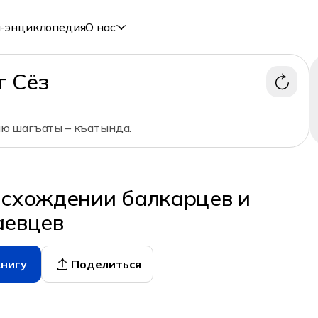
-энциклопедия
О нас
т Сёз
 шагъаты – къатында.
исхождении балкарцев и
аевцев
книгу
Поделиться