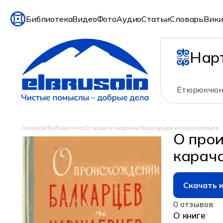
Библиотека
Видео
Фото
Аудио
Статьи
Словарь
Вики
Нар
Ётюрюкчюню
Главная
/
Библиотека
/
О происхождении балкарцев и карачаевцев
О про
карач
Скачать 
0 отзывов
О книге