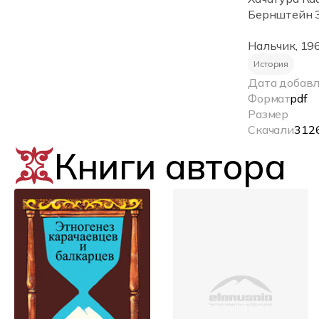
Бернштейн Э
Нальчик, 196
История
Дата добав
Формат
pdf
Размер
Скачали
312
Книги автора