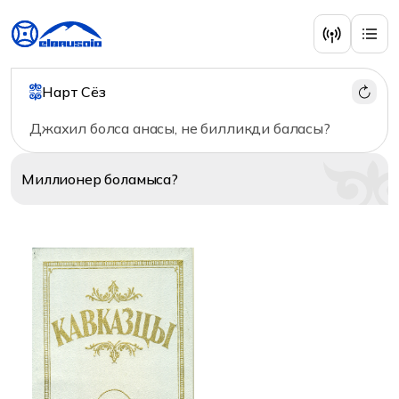
Наши соседи
Нарт Сёз
Джахил болса анасы, не билликди баласы?
Миллионер
боламыса?