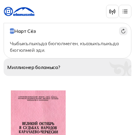
Наши соседи
Нарт Сёз
Чыбыкълыкъда бюгюлмеген, къазыкълыкъда
бюгюлмей эди.
Миллионер
боламыса?