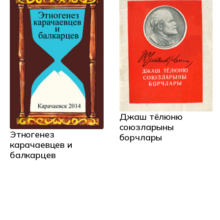
Джаш тёлюню
союзларыны
Этногенез
борчлары
карачаевцев и
балкарцев