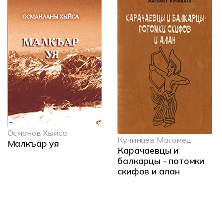
Османов Хыйса
Кучинаев Магомед
Малкъар уя
Карачаевцы и
балкарцы - потомки
скифов и алан