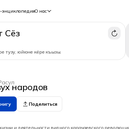
-энциклопедия
О нас
т Сёз
ре тузу, юйюне кёре къызы.
Расул
ух народов
книгу
Поделиться
 жизни и деятельности видного карачаевского революци