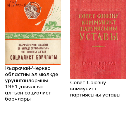
Къарачай-Черкес
областны эл мюлкде
уруннганларыны
Совет Союзну
1961 джылгъа
коммунист
алгъан социалист
партиясыны уставы
борчлары