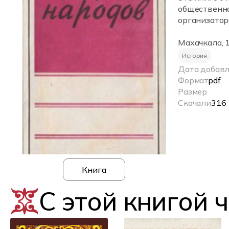
общественно
организатор
Махачкала, 
История
Дата добав
Формат
pdf
Размер
Скачали
316
Книга
С этой книгой 