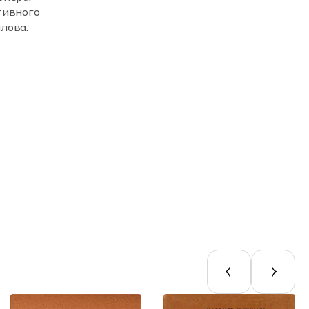
тивного
лова.