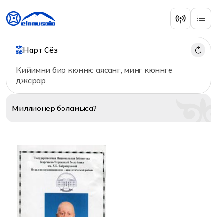
История
Нарт Сёз
Кийимни бир кюнню аясанг, минг кюннге
джарар.
Миллионер
боламыса?