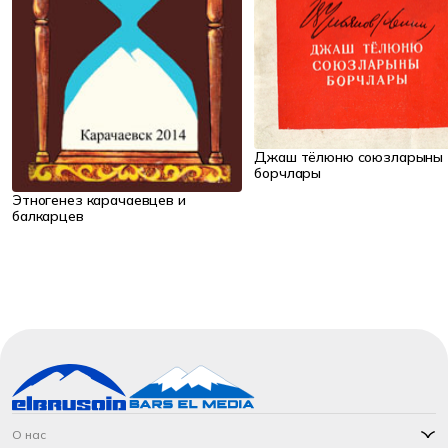
Джаш тёлюню союзларыны
борчлары
Этногенез карачаевцев и
балкарцев
О нас