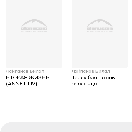
Лайпанов Билал
Лайпанов Билал
ВТОРАЯ ЖИЗНЬ
Терек бла ташны
(ANNET LIV)
арасында