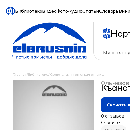
Библиотека
Видео
Фото
Аудио
Статьи
Словарь
Вики
Нар
Минг тенг д
Главная
/
Библиотека
/
Къанаты сыннган агъач атчыкъ.
Ольмезов
Къанат
Скачать 
0 отзывов
О книге
Литература