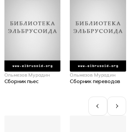
Ольмезов Мурадин
Ольмезов Мурадин
Сборник пьес
Сборник переводов