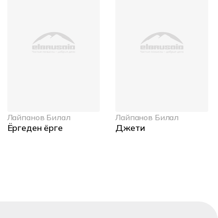
Лайпанов Билал
Лайпанов Билал
Ёргеден ёрге
Джети