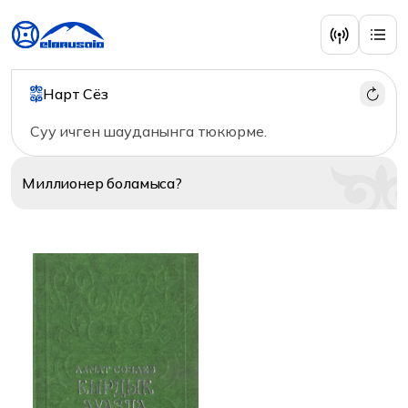
Литература
Нарт Сёз
Суу ичген шауданынга тюкюрме.
Миллионер
боламыса?