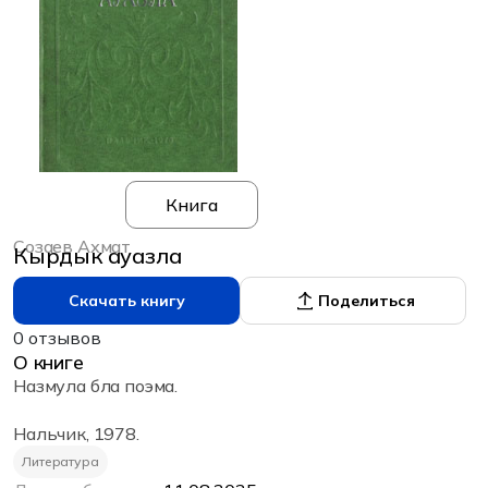
Книга
Созаев Ахмат
Кырдык ауазла
Скачать книгу
Поделиться
0 отзывов
О книге
Назмула бла поэма.
Нальчик, 1978.
Литература