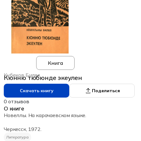
Книга
Кубеков Билял
Кюнню тюбюнде экеулен
Скачать книгу
Поделиться
0 отзывов
О книге
Новеллы. На карачаевском языке.
Черкесск, 1972.
Литература