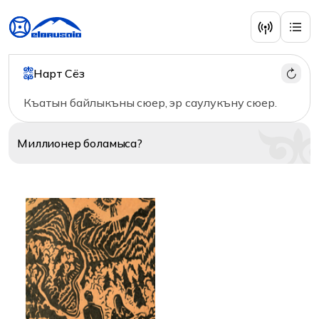
Литература
Нарт Сёз
Къатын байлыкъны сюер, эр саулукъну сюер.
Миллионер
боламыса?