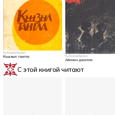
Кубеков Билял
Кубеков Билял
Къызыл тангла
Айланч джолла
С этой книгой читают