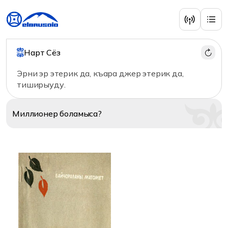
Литература
Нарт Сёз
Эрни эр этерик да, къара джер этерик да,
тиширыуду.
Миллионер
боламыса?