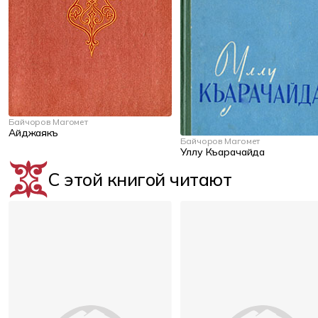
Байчоров Магомет
Айджаякъ
Байчоров Магомет
Уллу Къарачайда
С этой книгой читают