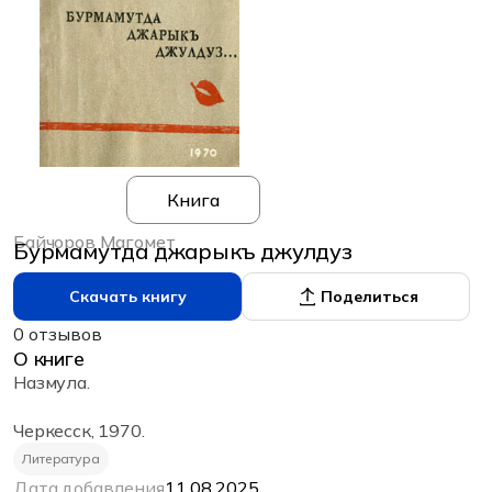
Книга
Байчоров Магомет
Бурмамутда джарыкъ джулдуз
Скачать книгу
Поделиться
0 отзывов
О книге
Назмула.
Черкесск, 1970.
Литература
Дата добавления
11.08.2025