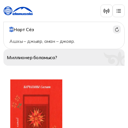
Литература
Нарт Сёз
Ашхы – джыяр, аман – джояр.
Миллионер
боламыса?