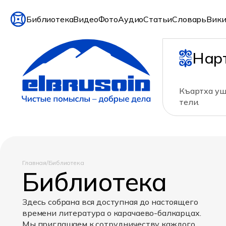
Библиотека
Видео
Фото
Аудио
Статьи
Словарь
Вики
Нар
Къартха уш
тели.
Главная
/
Библиотека
Библиотека
Здесь собрана вся доступная до настоящего
времени литература о карачаево-балкарцах.
Мы приглашаем к сотрудничеству каждого,