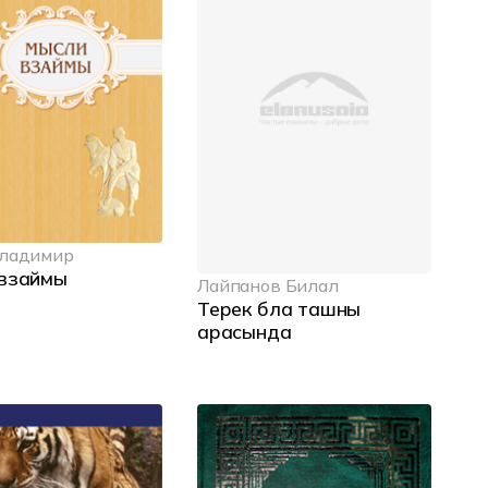
Владимир
взаймы
Лайпанов Билал
Терек бла ташны
арасында