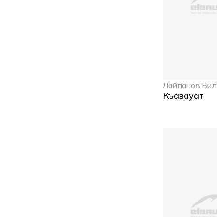
Лайпанов Бил
Къазауат