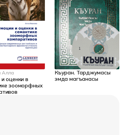
Къуран. Тарджумасы
 Алла
эмда магъанасы
и оценки в
ике зооморфных
ативов