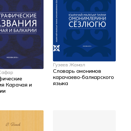
Гузеев Жамал
Словарь омонимов
Сафар
карачаево-балкарского
фические
языка
ия Карачая и
ии