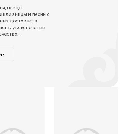
я, певца,
шли зикры и песни с
вных достоинств
шаг в увековечении
рчества
ее