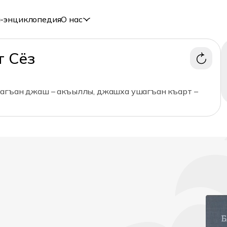
-энциклопедия
О нас
т Сёз
агъан джаш – акъыллы, джашха ушагъан къарт –