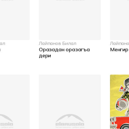
ал
Лайпанов Билал
Лайпано
ы
Оразадан оразагъа
Менгир
дери