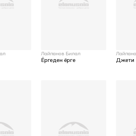
ал
Лайпанов Билал
Лайпано
Ёргеден ёрге
Джети