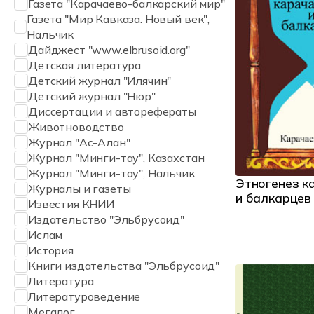
Газета "Карачаево-балкарский мир"
Газета "Мир Кавказа. Новый век",
Нальчик
Дайджест "www.elbrusoid.org"
Детская литература
Детский журнал "Илячин"
Детский журнал "Нюр"
Диссертации и авторефераты
Животноводство
Журнал "Ас-Алан"
Журнал "Минги-тау", Казахстан
Журнал "Минги-тау", Нальчик
Этногенез к
Журналы и газеты
и балкарцев
Известия КНИИ
Издательство "Эльбрусоид"
Ислам
История
Книги издательства "Эльбрусоид"
Литература
Литературоведение
Мегалог