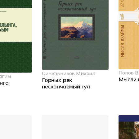
Попов 
Синельников Михаил
агим
Мысли 
Горных рек
нга,
нескончаемый гул