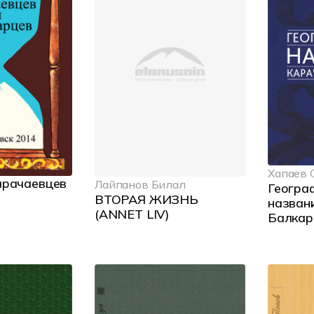
Хапаев 
арачаевцев
Лайпанов Билал
Геогра
ВТОРАЯ ЖИЗНЬ
назван
(ANNET LIV)
Балкар