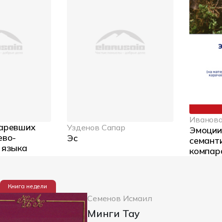
Иванова
таревших
Узденов Сапар
Эмоции 
ево-
Эс
семант
 языка
компар
Семенов Исмаил
Минги Тау