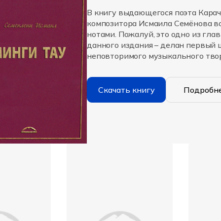
В книгу выдающегося поэта Карача
композитора Исмаила Семёнова во
нотами. Пожалуй, это одно из гла
данного издания – делан первый 
неповторимого музыкального тво
великого Джырчы Карачая.
Москва, 2014.
Скачать книгу
Подробн