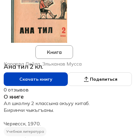
Книга
Караева Лейла, Эльканов Мусса
Ана тил 2 кл.
Скачать книгу
Поделиться
0 отзывов
О книге
Ал школну 2 классына окъуу китаб.
Биринчи чыкъгъаны.
Черкесск, 1970.
Учебная литература