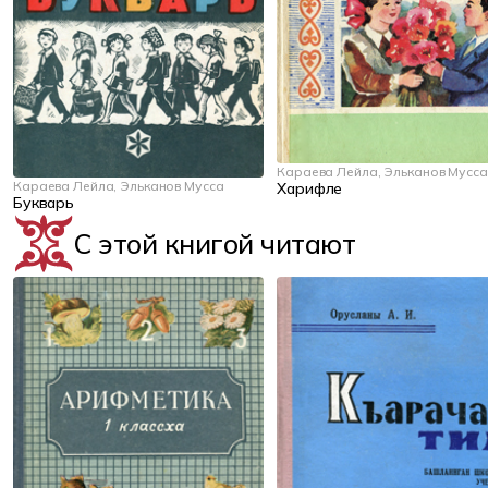
Караева Лейла, Эльканов Мусса
Караева Лейла, Эльканов Мусса
Харифле
Букварь
С этой книгой читают