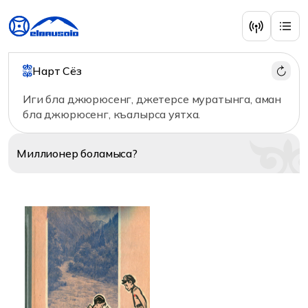
Учебная литература
Нарт Сёз
Иги бла джюрюсенг, джетерсе муратынга, аман
бла джюрюсенг, къалырса уятха.
Миллионер
боламыса?