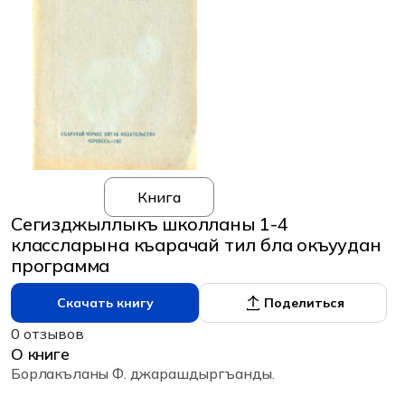
Книга
Сегизджыллыкъ школланы 1-4
классларына къарачай тил бла окъуудан
программа
Скачать книгу
Поделиться
0 отзывов
О книге
Борлакъланы Ф. джарашдыргъанды.