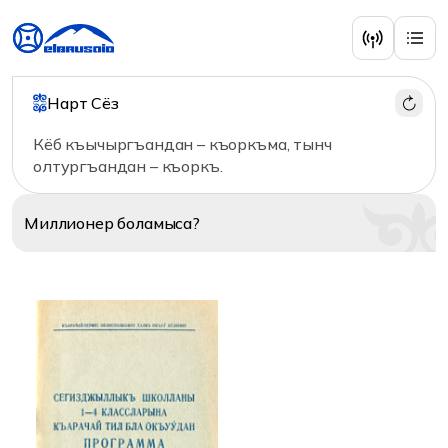
Учебная литература
Нарт Сёз
Кёб къычыргъандан – къоркъма, тынч
олтургъандан – къоркъ.
Миллионер
боламыса?