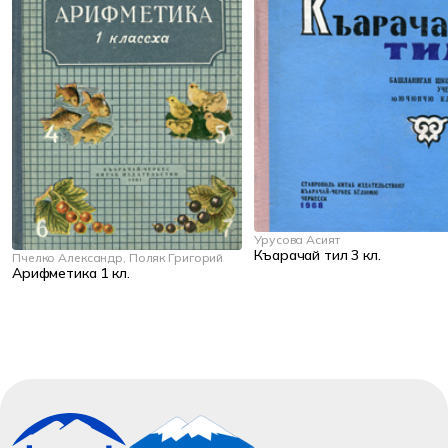
Урусова Асият
Къарачай тил 3 кл.
Пчелко Александр, Поляк Григорий
Арифметика 1 кл.