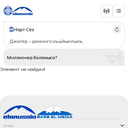
Нарт Сёз
Джигер – джаннга къыйынлыкъ.
Миллионер
боламыса?
Элемент не найден!
О нас