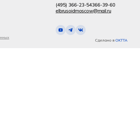
(495) 366-23-54
366-39-60
elbrusoidmoscow@mail.ru
анных
Сделано в
OKTTA