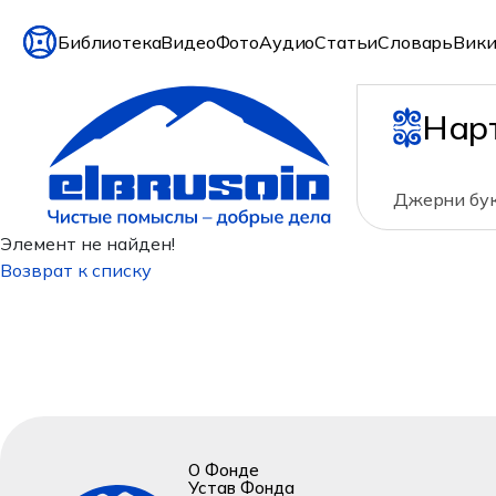
Библиотека
Видео
Фото
Аудио
Статьи
Словарь
Вики
Нар
Джерни бук
Элемент не найден!
Возврат к списку
О Фонде
Устав Фонда