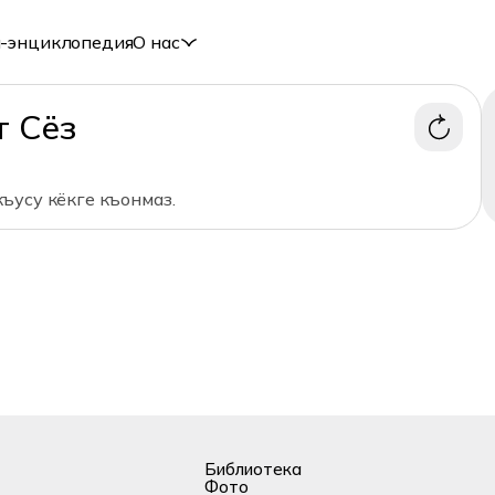
-энциклопедия
О нас
т Сёз
ъусу кёкге къонмаз.
Библиотека
Фото