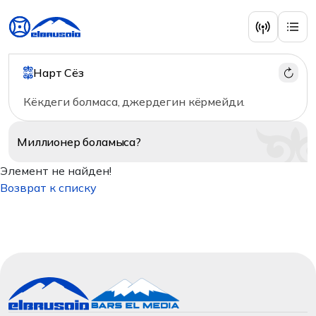
Нарт Сёз
Кёкдеги болмаса, джердегин кёрмейди.
Миллионер
боламыса?
Элемент не найден!
Возврат к списку