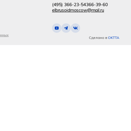
(495) 366-23-54
366-39-60
elbrusoidmoscow@mail.ru
анных
Сделано в
OKTTA