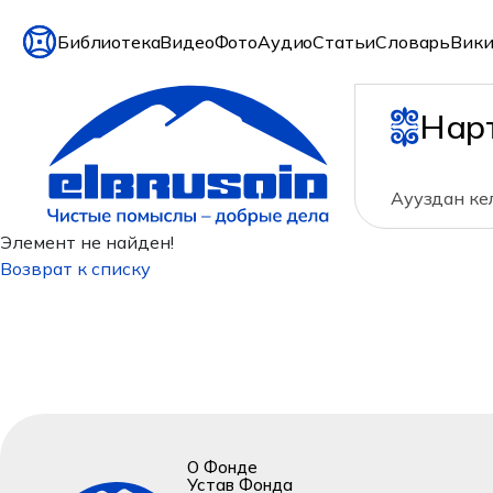
Библиотека
Видео
Фото
Аудио
Статьи
Словарь
Вики
Нар
Аууздан кел
Элемент не найден!
Возврат к списку
О Фонде
Устав Фонда