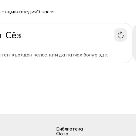
-энциклопедия
О нас
т Сёз
ген, къолдан келсе, ким да патчах болур эди.
Библиотека
Фото