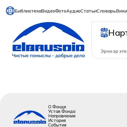
Библиотека
Видео
Фото
Аудио
Статьи
Словарь
Вики
Нар
Эрни эр эте
О Фонде
Устав Фонда
Направления
История
События