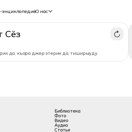
-энциклопедия
О нас
т Сёз
рик да, къара джер этерик да, тиширыуду.
Библиотека
Фото
Видео
Аудио
Статьи